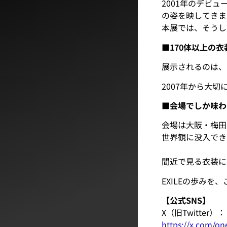
2001年のデビ
の姿を映してきま
本展では、そうし
■170体以上の
展示されるのは、
2007年から大
■会場でしか味わ
会場は大阪・梅田
世界観に没入でき
間近で見る衣装に
EXILEの歩み
【公式SNS】
X（旧Twitter）：
https://x.com/o