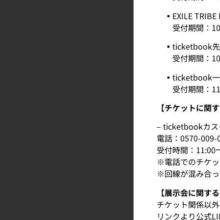
▪︎EXILE TRIB
受付期間：10/16(木
▪︎ticketbook
受付期間：10/25(土
▪︎ticketboo
受付期間：11/7(
【チケットに関す
– ticketboo
電話：0570-009-
受付時間：11:00～
※電話でのチケッ
※回線が混み合っ
【展示会に関する
チケット関係以外
リンクより公式L