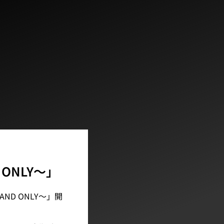
D ONLY～」
 AND ONLY～」開