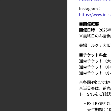
Instagram：
https://www.in
■開催概要
開催日時
：2025
※最終日のみ営業時
会場
：ルクア大阪 
■チケット料金
通常チケット（大人
通常チケット（中高
通常チケット（小学
※各回4枚までお
※当日券は、前売
ト・SNSをご確
▪︎EXILE OFFIC
受付期間：10/4(土